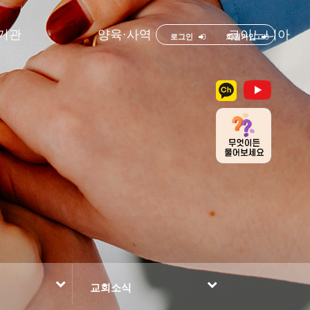
기관
양육·사역
코이노니아
로그인
회원가입
교회소식