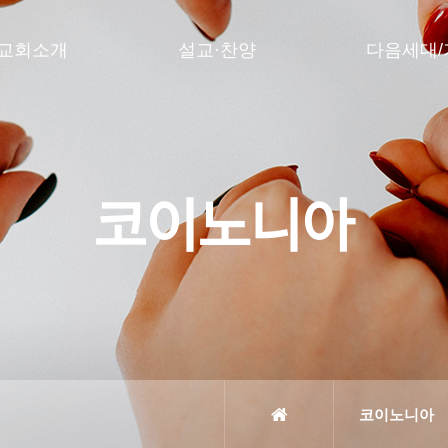
교회소개
설교·찬양
다음세대/
코이노니아
코이노니아